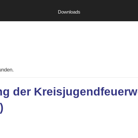
Downloads
unden.
g der Kreisjugendfeuerw
)