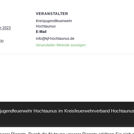
VERANSTALTER
Kreisjugendfeuerwehr
Hochtaunus
r 2023
E-Mail
info@kjf-hochtaunus.de
:00
Veranstalter-Website anzeigen
sjugendfeuerwehr Hochtaunus im
Kreisfeuerwehrverband Hochtaunus 
Log In
Impressum
Kontakt
Datenschutz