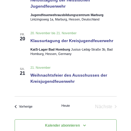
v
Jugendfeuerwehr
i
Jugendfeuerwehrausbildungszentrum Marburg
Lintzingsweg 1a, Marburg, Hessen, Deutschland
g
a
20. November
bis
21. November
FR.
20
Klausurtagung der Kreisjugendfeuerwehr
t
i
KatS-Lager Bad Homburg
Justus-Liebig-Straße 3b, Bad
Homburg, Hessen, Germany
o
n
21. November
SA.
21
Weihnachtsfeier des Ausschusses der
Kreisjugendfeuerwehr
Heute
Nächste
Veranstaltungen
Vorherige
Veranstaltun
Kalender abonnieren