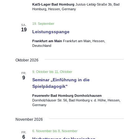
KatS-Lager Bad Homburg
Justus-Liebig-Straße 3b, Bad
u
v
Homburg, Hessen, Germany
i
n
g
d
19. September
SA.
a
19
Leistungsspange
A
t
Frankfurt am Main
Frankfurt am Main, Hessen,
n
i
Deutschland
o
s
n
Oktober 2026
i
c
9. Oktober
bis
11. Oktober
FR.
9
Seminar „Einführung in die
h
Spielpädagogik“
t
Feuerwehr Bad Homburg Dornholzhausen
e
Dornholzhäuser Str. 56, Bad Homburg v. d. Höhe, Hessen,
Germany
n
,
November 2026
N
6. November
bis
8. November
FR.
a
6
Herbsttagung der Hessischen