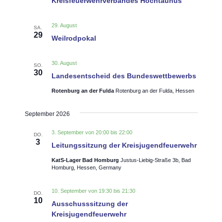
Kreisfeuerwehrverbandes Hochtaunus
t
s
w
a
t
ä
29. August
l
SA.
29
h
a
Weilrodpokal
t
l
l
u
e
30. August
n
SO.
t
n
30
Landesentscheid des Bundeswettbewerbs
g
u
.
A
Rotenburg an der Fulda
Rotenburg an der Fulda, Hessen
n
n
g
s
September 2026
i
e
3. September von 20:00
bis
22:00
c
DO.
n
3
Leitungssitzung der Kreisjugendfeuerwehr
h
S
t
KatS-Lager Bad Homburg
Justus-Liebig-Straße 3b, Bad
Homburg, Hessen, Germany
u
e
n
c
10. September von 19:30
bis
21:30
DO.
-
10
h
Ausschusssitzung der
N
Kreisjugendfeuerwehr
e
a