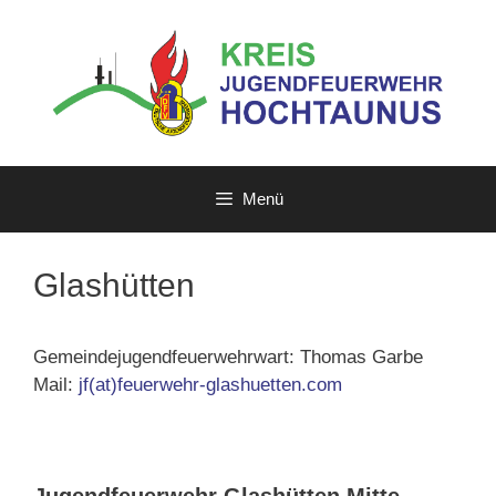
Zum
Inhalt
springen
Menü
Glashütten
Gemeindejugendfeuerwehrwart: Thomas Garbe
Mail:
jf(at)feuerwehr-glashuetten.com
Jugendfeuerwehr Glashütten Mitte