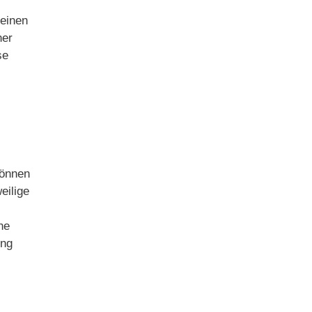
meinen
ner
se
können
eilige
ne
ung