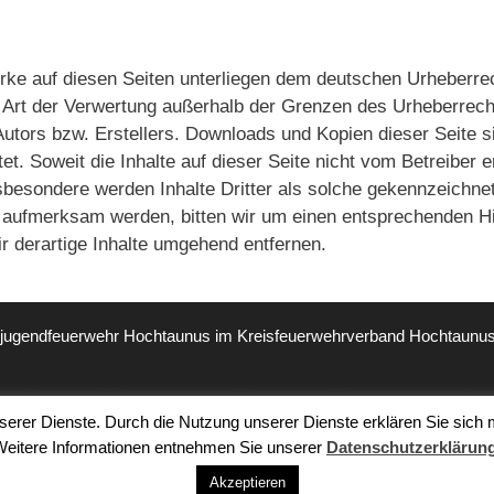
Werke auf diesen Seiten unterliegen dem deutschen Urheberre
de Art der Verwertung außerhalb der Grenzen des Urheberrec
Autors bzw. Erstellers. Downloads und Kopien dieser Seite s
t. Soweit die Inhalte auf dieser Seite nicht vom Betreiber er
sbesondere werden Inhalte Dritter als solche gekennzeichnet
g aufmerksam werden, bitten wir um einen entsprechenden H
 derartige Inhalte umgehend entfernen.
sjugendfeuerwehr Hochtaunus im
Kreisfeuerwehrverband Hochtaunus 
Log In
Impressum
Kontakt
Datenschutz
unserer Dienste. Durch die Nutzung unserer Dienste erklären Sie sich
Weitere Informationen entnehmen Sie unserer
Datenschutzerklärun
Akzeptieren
 Kreisjugendfeuerwehr des Hochtaunuskreises
• Erstellt mit
Generat