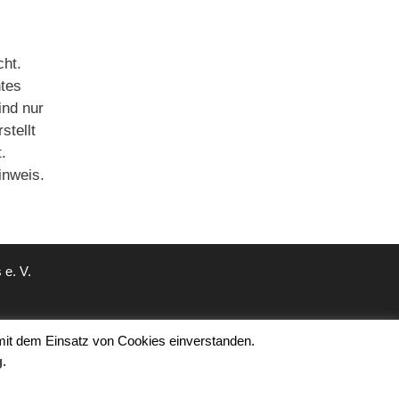
cht.
htes
ind nur
stellt
.
inweis.
e. V.
 mit dem Einsatz von Cookies einverstanden.
g
.
ePress