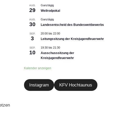
Ganztägig
AUG.
29
Weilrodpokal
Ganztägig
AUG.
30
Landesentscheid des Bundeswettbewerbs
20:00
bis
22:00
SEP.
3
Leitungssitzung der Kreisjugendfeuerwehr
19:30
bis
21:30
SEP.
10
Ausschusssitzung der
Kreisjugendfeuerwehr
Kalender anzeigen
Instagram
KFV Hochtaunus
etzen