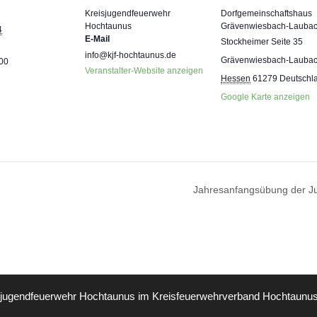
Kreisjugendfeuerwehr
Dorfgemeinschaftshaus
Hochtaunus
Grävenwiesbach-Lauba
4
E-Mail
Stockheimer Seite 35
info@kjf-hochtaunus.de
Grävenwiesbach-Lauba
:00
Veranstalter-Website anzeigen
Hessen
61279
Deutschl
Google Karte anzeigen
Jahresanfangsübung der J
sjugendfeuerwehr Hochtaunus im
Kreisfeuerwehrverband Hochtaunus 