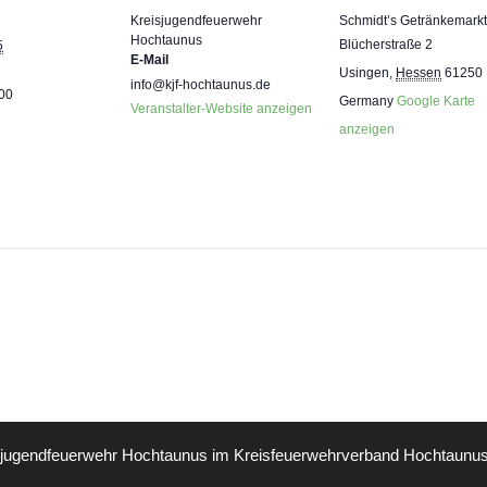
Kreisjugendfeuerwehr
Schmidt’s Getränkemarkt
Hochtaunus
Blücherstraße 2
5
E-Mail
Usingen
,
Hessen
61250
info@kjf-hochtaunus.de
:00
Germany
Google Karte
Veranstalter-Website anzeigen
anzeigen
sjugendfeuerwehr Hochtaunus im
Kreisfeuerwehrverband Hochtaunus 