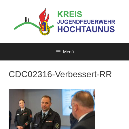
Zum
Inhalt
springen
Menü
CDC02316-Verbessert-RR